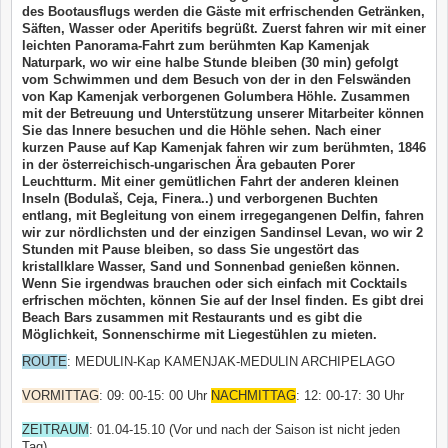
des Bootausflugs werden die Gäste mit erfrischenden Getränken,
Säften, Wasser oder Aperitifs begrüßt. Zuerst fahren wir mit einer
leichten Panorama-Fahrt zum berühmten Kap Kamenjak
Naturpark, wo wir eine halbe Stunde bleiben (30 min) gefolgt
vom Schwimmen und dem Besuch von der in den Felswänden
von Kap Kamenjak verborgenen Golumbera Höhle. Zusammen
mit der Betreuung und Unterstützung unserer Mitarbeiter können
Sie das Innere besuchen und die Höhle sehen. Nach einer
kurzen Pause auf Kap Kamenjak fahren wir zum berühmten, 1846
in der österreichisch-ungarischen Ära gebauten Porer
Leuchtturm. Mit einer gemütlichen Fahrt der anderen kleinen
Inseln (Bodulaš, Ceja, Finera..) und verborgenen Buchten
entlang, mit Begleitung von einem irregegangenen Delfin, fahren
wir zur nördlichsten und der einzigen Sandinsel Levan, wo wir 2
Stunden mit Pause bleiben, so dass Sie ungestört das
kristallklare Wasser, Sand und Sonnenbad genießen können.
Wenn Sie irgendwas brauchen oder sich einfach mit Cocktails
erfrischen möchten, können Sie auf der Insel finden. Es gibt drei
Beach Bars zusammen mit Restaurants und es gibt die
Möglichkeit, Sonnenschirme mit Liegestühlen zu mieten.
ROUTE
: MEDULIN-Kap KAMENJAK-MEDULIN ARCHIPELAGO
VORMITTAG
: 09: 00-15: 00 Uhr
NACHMITTAG
: 12: 00-17: 30 Uhr
ZEITRAUM
: 01.04-15.10 (Vor und nach der Saison ist nicht jeden
Tag)