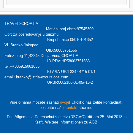
TRAVEL2CROATIA
Matični broj obrta:97545309
Obrt za posredovanje u turizmu
Broj obrtnice:05010101352
Vl. Branko Jakopec
OIB:58663751666
Fotez breg 11,42245 Donja Voća,CROATIA
ID PDV:HR58663751666
tel:++385915061635
KLASA:UP/I-334-01/15-01/1
email: branko@istria-excursions.com
URBROJ:2186-01-05/-15-2
Više o nama možete saznati
ovdje
! Ukoliko nas želite kontaktirati,
posjetite našu
kontakt
stranicu!
Das Allgemeine Datenschutzgesetz (DSGVO) tritt am 25. Mai 2018 in
Kraft. Weitere Informationen zu AGB.