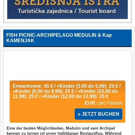
FISH PICNIC-ARCHIPELAGO MEDULIN & Kap
KAMENJAK
Erwachsene: 45 € / +Kinder (3.00 do 5,99): 25 € /
+Kinder (6,00 do 9.99): 25 € / +Kinder (10,00 do
11,99): 25 € / +Kinder (12,00 do 13,99): 35 €
EUR
/ pro Person
» JETZT BUCHEN
Eine der besten Möglichkeiten, Medulin und sein Archipel
kennen zu lernen ist unser halbtägiger Bootausflug. Während