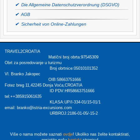
✔
Die Allgemeine Datenschutzverordnung (DSGVO)
✔
AGB
✔
Sicherheit von Online-Zahlungen
TRAVEL2CROATIA
Matični broj obrta:97545309
Obrt za posredovanje u turizmu
Broj obrtnice:05010101352
Vl. Branko Jakopec
OIB:58663751666
Fotez breg 11,42245 Donja Voća,CROATIA
ID PDV:HR58663751666
tel:++385915061635
KLASA:UP/I-334-01/15-01/1
email: branko@istria-excursions.com
URBROJ:2186-01-05/-15-2
Više o nama možete saznati
ovdje
! Ukoliko nas želite kontaktirati,
posjetite našu
kontakt
stranicu!