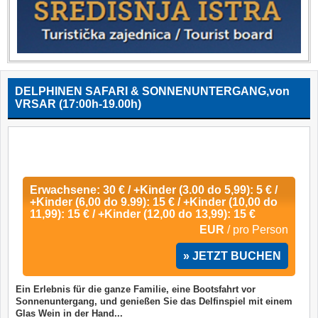
DELPHINEN SAFARI & SONNENUNTERGANG,von
VRSAR (17:00h-19.00h)
Erwachsene: 30 € / +Kinder (3.00 do 5,99): 5 € /
+Kinder (6,00 do 9.99): 15 € / +Kinder (10,00 do
11,99): 15 € / +Kinder (12,00 do 13,99): 15 €
EUR
/ pro Person
» JETZT BUCHEN
Ein Erlebnis für die ganze Familie, eine Bootsfahrt vor
Sonnenuntergang, und genießen Sie das Delfinspiel mit einem
Glas Wein in der Hand...