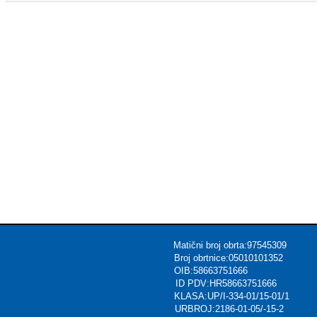
ični broj obrta:97545309
urizmu Broj obrtnice:05010101352
ec OIB:58663751666
Voća,CROATIA ID PDV:HR58663751666
KLASA:UP/I-334-01/15-01/1
rsions.com URBROJ:2186-01-05/-15-2