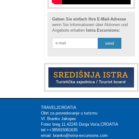
Geben Sie einfach Ihre E-Mail-Adresse
wenn Sie Informationen über Aktionen und
Angebote erhalten
Istria Excursions:
TRAVEL2CROATIA Mat
Obrt za posredovanje u t
Vl. Branko Jakop
Fotez breg 11,42245 Donja 
tel:++385915061635 
email: branko@istria-excu