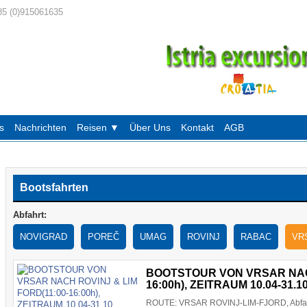
85 (0)915061635
s
Nachrichten
Reisen ▼
Über Uns
Kontakt
AGB
Bootsfahrten
Abfahrt:
NOVIGRAD
POREČ
UMAG
ROVINJ
RABAC
VR
BOOTSTOUR VON VRSAR NACH
16:00h), ZEITRAUM 10.04-31.1
ROUTE: VRSAR ROVINJ-LIM-FJORD, Abfahrt 