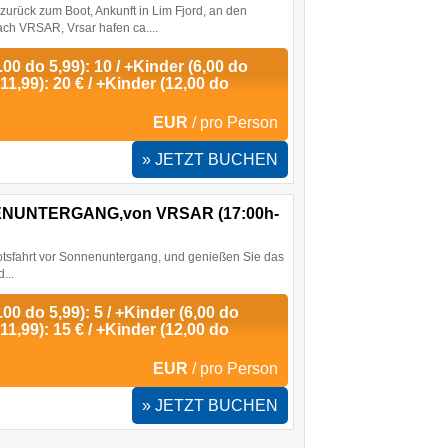
, zurück zum Boot, Ankunft in Lim Fjord, an den
ch VRSAR, Vrsar hafen ca....
00 do 5,99): 10 / +Kinder (6,00 do
 11,99): 20 € / +Kinder (12,00 do
EUR
/ pro Person
» JETZT BUCHEN
NUNTERGANG,von VRSAR (17:00h-
ootsfahrt vor Sonnenuntergang, und genießen Sie das
...
00 do 5,99): 5 / +Kinder (6,00 do
 11,99): 15 € / +Kinder (12,00 do
EUR
/ pro Person
» JETZT BUCHEN