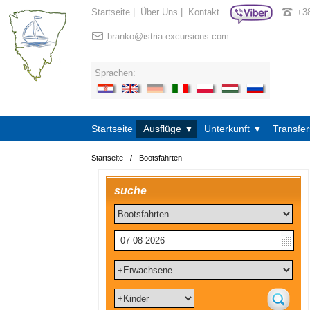
Startseite
|
Über Uns
|
Kontakt
+3
branko@istria-excursions.com
Sprachen:
Startseite
Ausflüge ▼
Unterkunft ▼
Transfer
Startseite
/
Bootsfahrten
suche