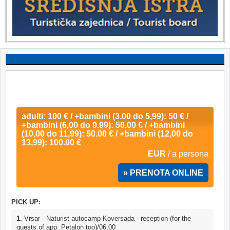
adulti: 100 € / +bambini (3.00 do 5,99): 50 € /
+bambini (6,00 do 9.99): 50.00 € / +bambini
(10,00 do 11,99): 50.00 € / +bambini (12,00 do
13,99): 100.00 €
EUR
/ a persona
» PRENOTA ONLINE
PICK UP:
1.
Vrsar - Naturist autocamp Koversada - reception (for the
guests of app. Petalon too)/06:00