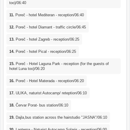
too)/06:40
11.
Poreč - hotel Mediteran - reception/06:40
12.
Poreč - hotel Diamant - traffic circle/06:45
13.
Poreč - hotel Zagreb - reception/06:25
14.
Poreč - hotel Pical - reception/06:25
15.
Poreč - Hotel Laguna Park - reception (for the guests of
hotel Luna too)/06:20
16.
Poreč - Hotel Materada - reception/06:20
17.
ULIKA, naturist Autocamp/ reteption/06:10
18.
Červar Porat- bus station/06:10
19.
Dajla,bus station across the hairstudio "JASNA"/06:10
20.
Lanterna - Naturist Autocamp Solaris - reception/06:00