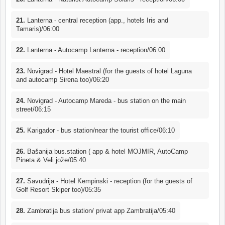
21.
Lanterna - central reception (app., hotels Iris and
Tamaris)/06:00
22.
Lanterna - Autocamp Lanterna - reception/06:00
23.
Novigrad - Hotel Maestral (for the guests of hotel Laguna
and autocamp Sirena too)/06:20
24.
Novigrad - Autocamp Mareda - bus station on the main
street/06:15
25.
Karigador - bus station/near the tourist office/06:10
26.
Bašanija bus.station ( app & hotel MOJMIR, AutoCamp
Pineta & Veli jože/05:40
27.
Savudrija - Hotel Kempinski - reception (for the guests of
Golf Resort Skiper too)/05:35
28.
Zambratija bus station/ privat app Zambratija/05:40