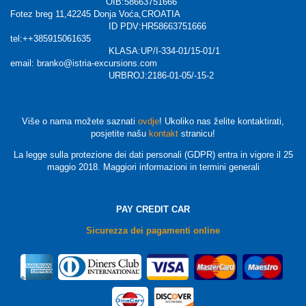
OIB:58663751666
Fotez breg 11,42245 Donja Voća,CROATIA
ID PDV:HR58663751666
tel:++385915061635
KLASA:UP/I-334-01/15-01/1
email: branko@istria-excursions.com
URBROJ:2186-01-05/-15-2
Više o nama možete saznati
ovdje
! Ukoliko nas želite kontaktirati,
posjetite našu
kontakt
stranicu!
La legge sulla protezione dei dati personali (GDPR) entra in vigore il 25
maggio 2018. Maggiori informazioni in termini generali
PAY CREDIT CAR
Sicurezza dei pagamenti online