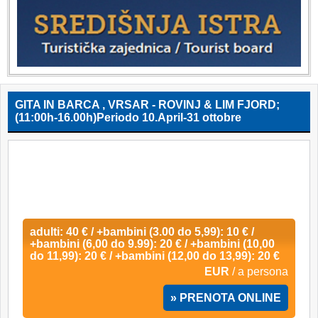
GITA IN BARCA , VRSAR - ROVINJ & LIM FJORD;
(11:00h-16.00h)Periodo 10.April-31 ottobre
adulti: 40 € / +bambini (3.00 do 5,99): 10 € /
+bambini (6,00 do 9.99): 20 € / +bambini (10,00
do 11,99): 20 € / +bambini (12,00 do 13,99): 20 €
EUR
/ a persona
» PRENOTA ONLINE