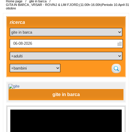
Home page
/
gite in barca
/
GITA IN BARCA , VRSAR - ROVINJ & LIM FJORD;(11:00h-16.00h)Periodo 10.April-31
ottobre
ricerca
gite in barca