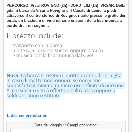
PERCORSO: Vrsar-ROVIGNO (2h) FJORD -LIM (1h) -VRSAR. Bella
gita in barca da Vrsar a Rovigno e il Canale di Leme. a piedi
attraverso il centro storico di Rovigno, nuoto presso le grotte dei
pirati, un bicchiere di vino istriano ei suoni della fisarmonica a
bordo di ... un sogno ..
Il prezzo include:
trasporto con la barca
bibite (0,5 l di vino, succo, oppure acqua)
e musica con la fisarmonica dal vivo!
Nota:
La barca si riserva il diritto di annullare la gita
in caso di mal tempo, oppure se non viene
soddisfatto il minimo numero predefinito di persone.
Ai passeggeri verrà offerta un’altra data oppure i
soldi verranno restituiti.
1. dati sui prenotazioni
Data del viaggio ** Campi obbligatori: