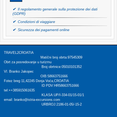
✔
Il regolamento generale sulla protezione dei dati
(GDPR)
✔
Condizioni di viaggiare
✔
Sicurezza dei pagamenti online
TRAVEL2CROATIA
Matični broj obrta:97545309
Obrt za posredovanje u turizmu
Broj obrtnice:05010101352
Vl. Branko Jakopec
OIB:58663751666
Fotez breg 11,42245 Donja Voća,CROATIA
ID PDV:HR58663751666
tel:++385915061635
KLASA:UP/I-334-01/15-01/1
email: branko@istria-excursions.com
URBROJ:2186-01-05/-15-2