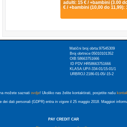
adulti: 15 € / +bambini (3.00 do
€ / +bambini (10,00 do 11,99): 
ični broj obrta:97545309
urizmu Broj obrtnice:05010101352
ec OIB:58663751666
Voća,CROATIA ID PDV:HR58663751666
KLASA:UP/I-334-01/15-01/1
rsions.com URBROJ:2186-01-05/-15-2
ma možete saznati
ovdje
! Ukoliko nas želite kontaktirati, posjetite našu
konta
e dei dati personali (GDPR) entra in vigore il 25 maggio 2018. Maggiori informa
PAY CREDIT CAR