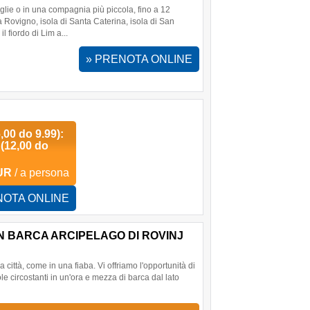
glie o in una compagnia più piccola, fino a 12
a Rovigno, isola di Santa Caterina, isola di San
l fiordo di Lim a...
» PRENOTA ONLINE
6,00 do 9.99):
 (12,00 do
UR
/ a persona
NOTA ONLINE
N BARCA ARCIPELAGO DI ROVINJ
città, come in una fiaba. Vi offriamo l'opportunità di
le circostanti in un'ora e mezza di barca dal lato