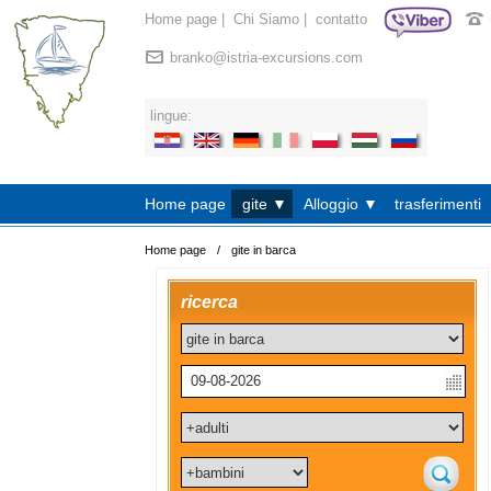
Home page
|
Chi Siamo
|
contatto
branko@istria-excursions.com
lingue:
Home page
gite ▼
Alloggio ▼
trasferimenti
Home page
/
gite in barca
ricerca