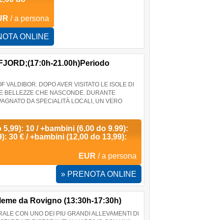
UR
/ a persona
NOTA ONLINE
FJORD;(17:0h-21.00h)Periodo
F VALDIBOR. DOPO AVER VISITATO LE ISOLE DI
E LE BELLEZZE CHE NASCONDE. DURANTE
AGNATO DA SPECIALITÀ LOCALI, UN VERO
o 5,99): 10 / +bambini (6,00 do 9.99):
): 30 € / +bambini (12,00 do 13,99):
EUR
/ a persona
» PRENOTA ONLINE
i leme da Rovigno (13:30h-17:30h)
ALE CON UNO DEI PIU GRANDI ALLEVAMENTI Dl