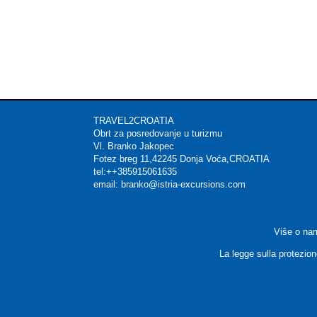
TRAVEL2CROATIA Mat
Obrt za posredovanje u t
Vl. Branko Jakop
Fotez breg 11,42245 Donja 
tel:++385915061635 
email: branko@istria-excu
Više o na
La legge sulla protezion