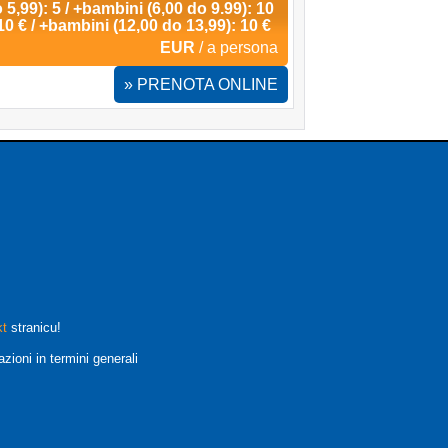
 5,99): 5 / +bambini (6,00 do 9.99): 10
10 € / +bambini (12,00 do 13,99): 10 €
EUR
/ a persona
» PRENOTA ONLINE
kt
stranicu!
zioni in termini generali