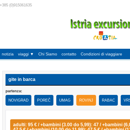
+385 (0)915061635
notizia
viaggi ▼
Chi Siamo
contatto
Condizioni di viaggiare
gite in barca
partenza:
NOVIGRAD
POREČ
UMAG
ROVINJ
RABAC
VR
adulti: 95 € / +bambini (3.00 do 5,99): 47 / +bambini (6,
47.5 € / +bambini (10,00 do 11,99): 47.5 € / +bambini (