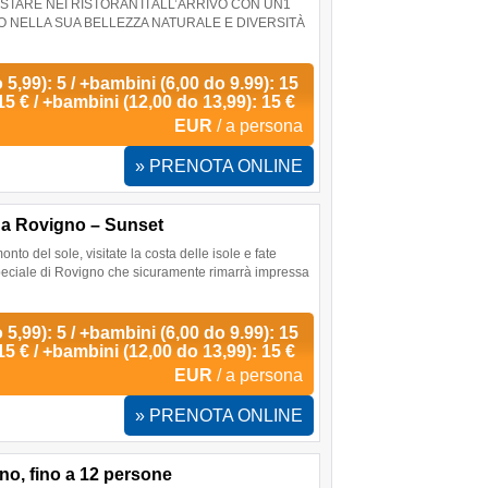
TARE NEI RISTORANTI ALL’ARRIVO CON UN1
CO NELLA SUA BELLEZZA NATURALE E DIVERSITÀ
 5,99): 5 / +bambini (6,00 do 9.99): 15
15 € / +bambini (12,00 do 13,99): 15 €
EUR
/ a persona
» PRENOTA ONLINE
 – a Rovigno – Sunset
to del sole, visitate la costa delle isole e fate
speciale di Rovigno che sicuramente rimarrà impressa
 5,99): 5 / +bambini (6,00 do 9.99): 15
15 € / +bambini (12,00 do 13,99): 15 €
EUR
/ a persona
» PRENOTA ONLINE
, fino a 12 persone