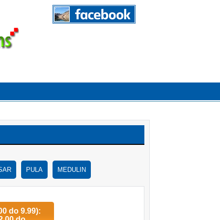
SAR
PULA
MEDULIN
00 do 9.99):
12,00 do