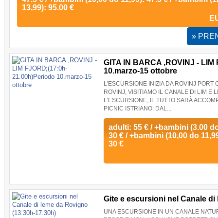
13,99): 95.00 €
E
» PRE
GITA IN BARCA ,ROVINJ - LIM 
10.marzo-15 ottobre
L'ESCURSIONE INIZIA DA ROVINJ PORT O
ROVINJ, VISITIAMO IL CANALE DI LIM 
L'ESCURSIONE, IL TUTTO SARÀ ACCOMP
PICNIC ISTRIANO: DAL...
adulti: 55 € / +bambini (3.00 d
30 € / +bambini (10,00 do 11,99
30 €
Gite e escursioni nel Canale d
UNA ESCURSIONE IN UN CANALE NATUR