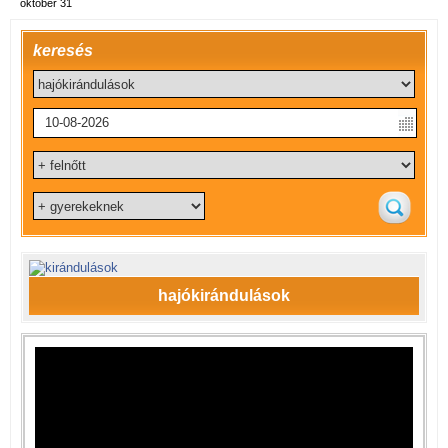
október 31
keresés
hajókirándulások