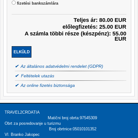
fizetési bankszámlára
Teljes ár: 80.00 EUR
előlegfizetés: 25.00 EUR
A számla többi része (készpénz): 55.00
EUR
✔
Az általános adatvédelmi rendelet (GDPR)
✔
Feltételek utazás
✔
Az online fizetés biztonsága
TRAVEL2CROATIA
Matični broj obrta:97545309
Obrt za posredovanje u turizmu
Broj obrtnice:05010101352
Vl. Branko Jakopec