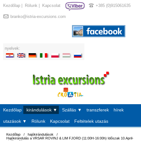
Kezdőlap
|
Rólunk
|
Kapcsolat
+385 (0)915061635
branko@istria-excursions.com
nyelvek:
Kezdőlap
kirándulások ▼
Szállás ▼
transzferek
hírek
utazások ▼
Rólunk
Kapcsolat
Feltételek utazás
Kezdőlap
/
hajókirándulások
/
Hajókirándulás a VRSAR ROVINJ & LIM FJORD (11:00H-16:00h) Időszak 10.April-