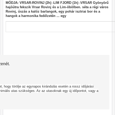
MÓDJA: VRSAR-ROVINJ (2h) -LIM FJORD (1h) -VRSAR Gyönyörű
hajóútra fekszik Vrsar Rovinj és a Lim-öbölben. séta a régi város
Rovinj, úszás a kalóz barlangok, egy pohár isztriai bor és a
hangok a harmonika fedélzetén ... egy
zenét.
got, hogy törölje az egynapos kirándulás esetén a rossz időjárási
imális utas szükséges. Az az utasoknak egy új időpontot, vagy a