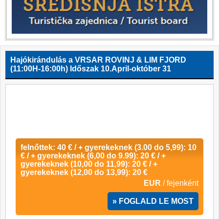
Hajókirándulás a VRSAR ROVINJ & LIM FJORD
(11:00H-16:00h) Időszak 10.April-október 31
felnőttek: 40 € / + gyerekeknek (3.00 do 5,99): 10
€ / + gyerekeknek (6,00 do 9.99): 20 € / +
gyerekeknek (10,00 do 11,99): 20 € / +
gyerekeknek (12,00 do 13,99): 20 €
EUR
/ fejenként
» FOGLALD LE MOST