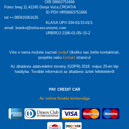
OIB:58663751666
Fotez breg 11,42245 Donja Voća,CROATIA
ID PDV:HR58663751666
tel:++385915061635
KLASA:UP/I-334-01/15-01/1
email: branko@istria-excursions.com
URBROJ:2186-01-05/-15-2
Više o nama možete saznati
ovdje
! Ukoliko nas želite kontaktirati,
posjetite našu
kontakt
stranicu!
Az általános adatvédelmi törvény (GDPR) 2018. május 25-én lép
hatályba. További információ az általános üzleti feltételekről
PAY CREDIT CAR
Az online fizetés biztonsága