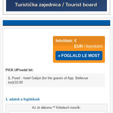
felnőttek: €
EUR
/ fejenként
» FOGLALD LE MOST
PICK UP/vedd fel:
1.
Poreč - hotel Galijot (for the guests of App. Bellevue
too)/10:00
1. adatok a foglalások
Az út dátuma ** Kötelező mezők: