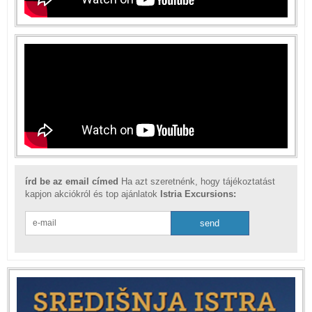
írd be az email címed
Ha azt szeretnénk, hogy tájékoztatást
kapjon akciókról és top ajánlatok
Istria Excursions: