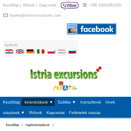
Kezdőlap
|
Rólunk
|
Kapcsolat
+385 (0)915061635
branko@istria-excursions.com
nyelvek:
Kezdőlap
kirándulások ▼
Szállás ▼
transzferek
hírek
utazások ▼
Rólunk
Kapcsolat
Feltételek utazás
Kezdőlap
/
hajókirándulások
/