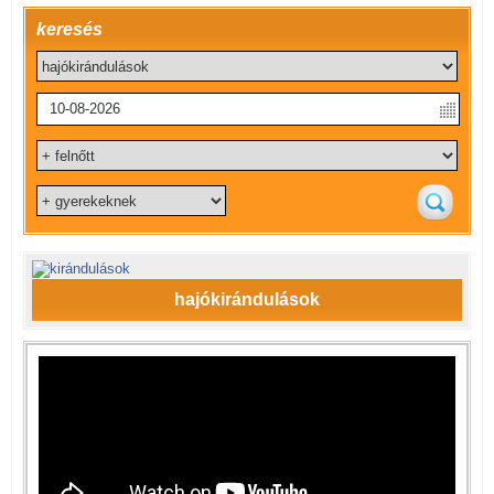
keresés
hajókirándulások