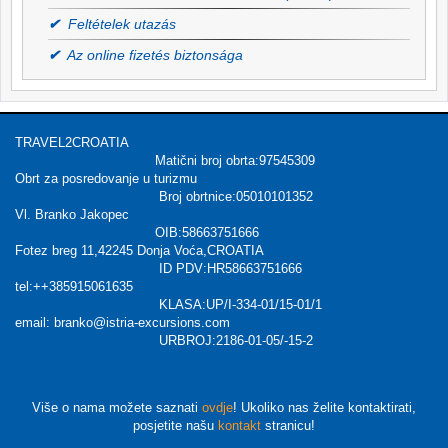
✔
Feltételek utazás
✔
Az online fizetés biztonsága
TRAVEL2CROATIA
Matični broj obrta:97545309
Obrt za posredovanje u turizmu
Broj obrtnice:05010101352
Vl. Branko Jakopec
OIB:58663751666
Fotez breg 11,42245 Donja Voća,CROATIA
ID PDV:HR58663751666
tel:++385915061635
KLASA:UP/I-334-01/15-01/1
email: branko@istria-excursions.com
URBROJ:2186-01-05/-15-2
Više o nama možete saznati
ovdje
! Ukoliko nas želite kontaktirati,
posjetite našu
kontakt
stranicu!