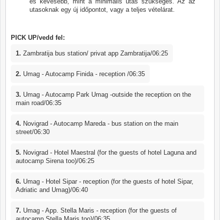
és kevesebb, mint a minimális utas szükséges. Az az
utasoknak egy új időpontot, vagy a teljes vételárat.
PICK UP/vedd fel:
1.
Zambratija bus station/ privat app Zambratija/06:25
2.
Umag - Autocamp Finida - reception /06:35
3.
Umag - Autocamp Park Umag -outside the reception on the
main road/06:35
4.
Novigrad - Autocamp Mareda - bus station on the main
street/06:30
5.
Novigrad - Hotel Maestral (for the guests of hotel Laguna and
autocamp Sirena too)/06:25
6.
Umag - Hotel Sipar - reception (for the guests of hotel Sipar,
Adriatic and Umag)/06:40
7.
Umag - App. Stella Maris - reception (for the guests of
autocamp Stella Maris too)/06:35