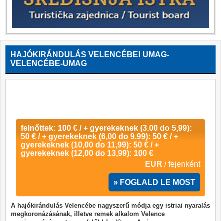
HAJÓKIRÁNDULÁS VELENCÉBE! UMAG-
VELENCÉBE-UMAG
felnőttek: 100 € / + gyerekeknek (3.00 do 5,99):
50 € / + gyerekeknek (6,00 do 9.99): 50 € / +
gyerekeknek (10,00 do 11,99): 50 € / +
gyerekeknek (12,00 do 13,99): 100 €
EUR
/ fejenként
» FOGLALD LE MOST
A hajókirándulás Velencébe nagyszerű módja egy istriai nyaralás
megkoronázásának, illetve remek alkalom Velence