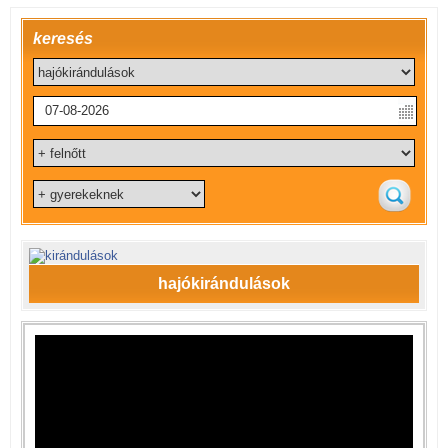
keresés
hajókirándulások