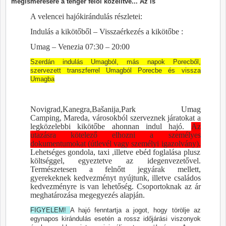
megismerésére a tenger felől közelítve... Az is
A velencei hajókirándulás részletei:
Indulás a kikötőből – Visszaérkezés a kikötőbe :
Umag – Venezia 07:30 – 20:00
Szerdán indulás Umagból, más napok Porecből,
szervezett transzferrel Umagból Porecbe és vissza
Umagba
Novigrad,Kanegra,Bašanija,Park Umag
Camping
,
Mareda, városokból szerveznek járatokat a
legközelebbi kikötőbe ahonnan indul hajó.
Az
utazásra kötelező elhozni a személyes
dokumentumokat (útlevél vagy személyi igazolvány).
Lehetséges gondola, taxi ,illetve ebéd foglalása plusz
költséggel, egyeztetve az idegenvezetővel.
Természetesen a felnőtt jegyárak mellett,
gyerekeknek kedvezményt nyújtunk, illetve családos
kedvezményre is van lehetőség. Csoportoknak az ár
meghatározása megegyezés alapján.
FIGYELEM!
A hajó fenntartja a jogot, hogy törölje az
egynapos kirándulás esetén a rossz időjárási viszonyok