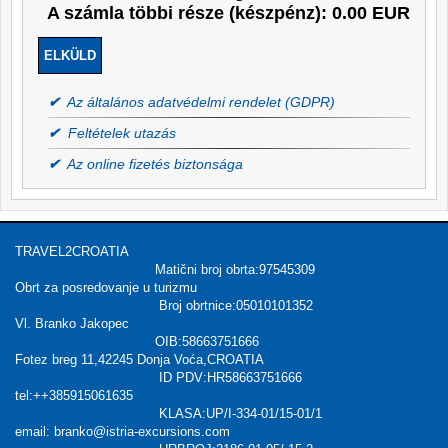
A számla többi része (készpénz): 0.00 EUR
✔
Az általános adatvédelmi rendelet (GDPR)
✔
Feltételek utazás
✔
Az online fizetés biztonsága
TRAVEL2CROATIA
Matični broj obrta:97545309
Obrt za posredovanje u turizmu
Broj obrtnice:05010101352
Vl. Branko Jakopec
OIB:58663751666
Fotez breg 11,42245 Donja Voća,CROATIA
ID PDV:HR58663751666
tel:++385915061635
KLASA:UP/I-334-01/15-01/1
email: branko@istria-excursions.com