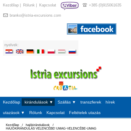
Kezdőlap
|
Rólunk
|
Kapcsolat
+385 (0)915061635
branko@istria-excursions.com
nyelvek:
Kezdőlap
kirándulások ▼
Szállás ▼
transzferek
hírek
utazások ▼
Rólunk
Kapcsolat
Feltételek utazás
Kezdőlap
/
hajókirándulások
/
HAJÓKIRÁNDULÁS VELENCÉBE! UMAG-VELENCÉBE-UMAG