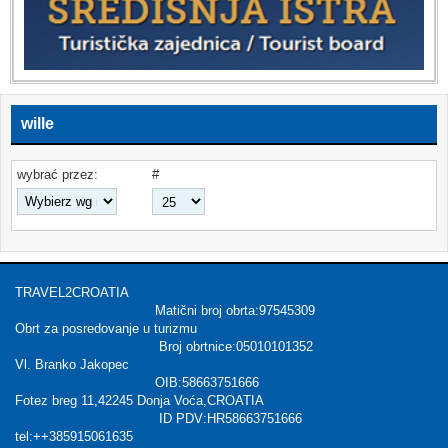
wille
wybrać przez:
#
TRAVEL2CROATIA
Matični broj obrta:97545309
Obrt za posredovanje u turizmu
Broj obrtnice:05010101352
Vl. Branko Jakopec
OIB:58663751666
Fotez breg 11,42245 Donja Voća,CROATIA
ID PDV:HR58663751666
tel:++385915061635