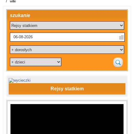
/
wille
szukanie
Rejsy statkiem