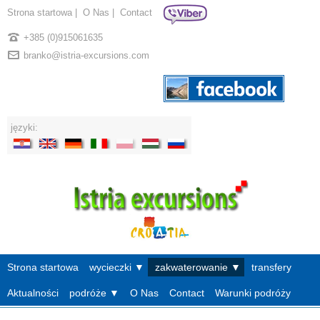
Strona startowa
|
O Nas
|
Contact
+385 (0)915061635
branko@istria-excursions.com
języki:
Strona startowa
wycieczki ▼
zakwaterowanie ▼
transfery
Aktualności
podróże ▼
O Nas
Contact
Warunki podróży