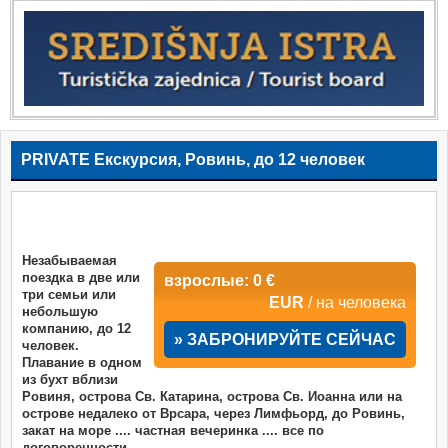
PRIVATE Екскурсия, Ровинь, до 12 человек
Незабываемая
поездка в две или
взрослые: 0 €
три семьи или
EUR
/ на человека
небольшую
компанию, до 12
» ЗАБРОНИРУЙТЕ СЕЙЧАС
человек.
Плавание в одном
из бухт вблизи
Ровиня, острова Св. Катарина, острова Св. Иоанна или на
острове недалеко от Врсара, через Лимфьорд, до Ровинь,
закат на море .... частная вечеринка .... все по
договоренности ....