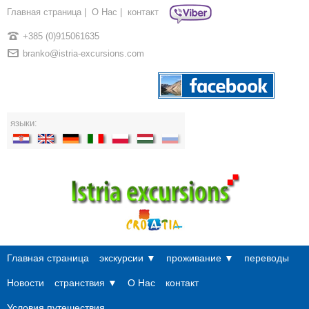
Главная страница
|
О Нac
|
контакт
+385 (0)915061635
branko@istria-excursions.com
языки:
Главная страница
экскурсии ▼
проживание ▼
переводы
Новости
странствия ▼
О Нac
контакт
Условия путешествия