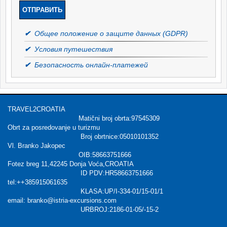
✔
Общее положение о защите данных (GDPR)
✔
Условия путешествия
✔
Безопасность онлайн-платежей
TRAVEL2CROATIA
Matični broj obrta:97545309
Obrt za posredovanje u turizmu
Broj obrtnice:05010101352
Vl. Branko Jakopec
OIB:58663751666
Fotez breg 11,42245 Donja Voća,CROATIA
ID PDV:HR58663751666
tel:++385915061635
KLASA:UP/I-334-01/15-01/1
email: branko@istria-excursions.com
URBROJ:2186-01-05/-15-2