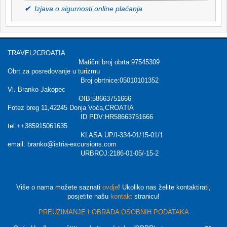
✔
Izjava o sigurnosti online plaćanja
TRAVEL2CROATIA
Matični broj obrta:97545309
Obrt za posredovanje u turizmu
Broj obrtnice:05010101352
Vl. Branko Jakopec
OIB:58663751666
Fotez breg 11,42245 Donja Voća,CROATIA
ID PDV:HR58663751666
tel:++385915061635
KLASA:UP/I-334-01/15-01/1
email: branko@istria-excursions.com
URBROJ:2186-01-05/-15-2
Više o nama možete saznati
ovdje
! Ukoliko nas želite kontaktirati,
posjetite našu
kontakt
stranicu!
PREUZIMANJE I OBRADA OSOBNIH PODATAKA