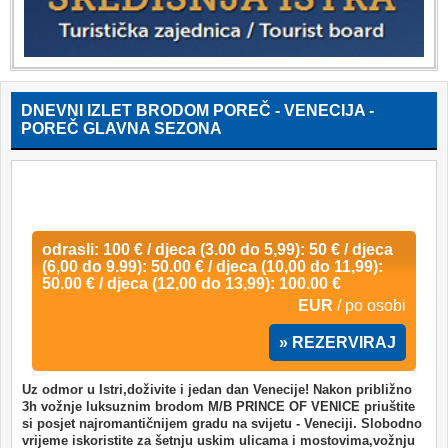
DNEVNI IZLET BRODOM POREČ - VENECIJA -
POREČ GLAVNA SEZONA
odrasli: 100 € / djeca (3.00 do 5,99): 50 € / djeca
(6,00 do 9.99): 50.00 € / djeca (10,00 do 11,99):
50.00 € / djeca (12,00 do 13,99): 100.00 €
EUR
/ po osobi
» REZERVIRAJ
Uz odmor u Istri,doživite i jedan dan Venecije! Nakon približno
3h vožnje luksuznim brodom M/B PRINCE OF VENICE priuštite
si posjet najromantičnijem gradu na svijetu - Veneciji. Slobodno
vrijeme iskoristite za šetnju uskim ulicama i mostovima,vožnju