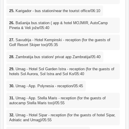
25.
Karigador - bus station/near the tourist office/06:10
26.
Bašanija bus.station ( app & hotel MOJMIR, AutoCamp
Pineta & Veli jože/05:40
27.
Savudrija - Hotel Kempinski - reception (for the guests of
Golf Resort Skiper too)/05:35
28.
Zambratija bus station/ privat app Zambratija/05:40
29.
Umag - Hotel Sol Garden Istra - reception (for the guests of
hotels Sol Aurora, Sol Istra and Sol Ko/05:40
30.
Umag - App. Polynesia - reception/05:45
31.
Umag - App. Stella Maris - reception (for the guests of
autocamp Stella Maris too)/05:55
32.
Umag - Hotel Sipar - reception (for the guests of hotel Sipar,
Adriatic and Umag)/05:55