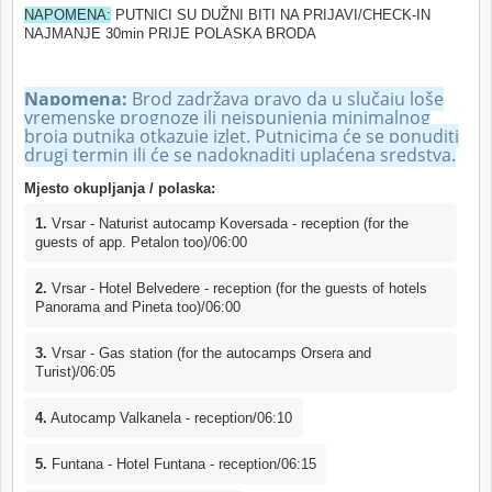
NAPOMENA:
PUTNICI SU DUŽNI BITI NA PRIJAVI/CHECK-IN
NAJMANJE 30min PRIJE POLASKA BRODA
Napomena:
Brod zadržava pravo da u slučaju loše
vremenske prognoze ili neispunjenja minimalnog
broja putnika otkazuje izlet. Putnicima će se ponuditi
drugi termin ili će se nadoknaditi uplaćena sredstva.
Mjesto okupljanja / polaska:
1.
Vrsar - Naturist autocamp Koversada - reception (for the
guests of app. Petalon too)/06:00
2.
Vrsar - Hotel Belvedere - reception (for the guests of hotels
Panorama and Pineta too)/06:00
3.
Vrsar - Gas station (for the autocamps Orsera and
Turist)/06:05
4.
Autocamp Valkanela - reception/06:10
5.
Funtana - Hotel Funtana - reception/06:15