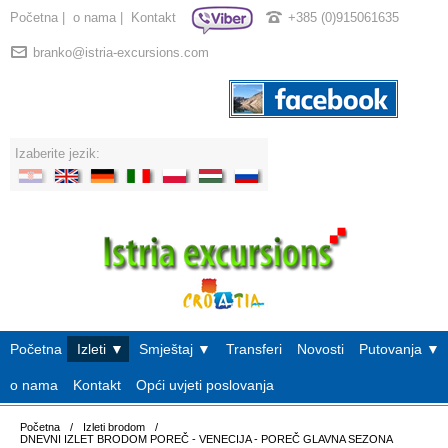
Početna
|
o nama
|
Kontakt
+385 (0)915061635
branko@istria-excursions.com
Izaberite jezik:
Početna
Izleti ▼
Smještaj ▼
Transferi
Novosti
Putovanja ▼
o nama
Kontakt
Opći uvjeti poslovanja
Početna
/
Izleti brodom
/
DNEVNI IZLET BRODOM POREČ - VENECIJA - POREČ GLAVNA SEZONA