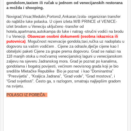
gondolom,taxiem ili ručak u jednom od venecijanskih restorana
a možda i shooping.
Novigrad,Vrsar,Medulin,Portorož,Ankaran,Izola- organiziran transfer
do najbliže luke polaska. U cijeni izleta M/B PRINCE of VENICE-
izlet brodom u Veneciju uključeno -transfer od
hotela,apartmana,autokampa do luke i natrag -stručni vodići na brodu
I u Veneciji.
Obavezan osobni dokumenti (osobna iskaznica ili
putovnica)
.
Mogučnost rezervacije gondola,taxi,ručka uz nadoplatu u
dogovoru sa vašim vodičem . Cijene za odrasle,dječje cijene kao I
obiteljski paketi Cijene za grupe prema dogovoru. Grad se nalazi na
118 manjih otoka u močvarnoj venecijanskoj laguni u venecijanskom
zaljevu na sjeveru Jadranskog mora. Grad je poznat po kanalima,
gondolama i bogatoj povijesti, većinom neovisnog grada koji je bio
središte Mletačke Republike Bio je poznat i kao “Dominantna”
“Presvijetla” , “Kraljica Jadrana”, “Grad vode”, “Grad mostova”, i
“Grad svjetlosti”. Često ga, s razlogom, smatraju najljepšim gradom
na svijetu.
POLASCI IZ POREČA